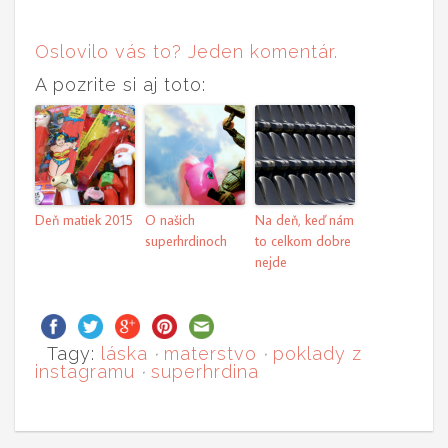
Oslovilo vás to? Jeden komentár.
A pozrite si aj toto:
Deň matiek 2015
O našich
Na deň, keď nám
superhrdinoch
to celkom dobre
nejde
Tagy:
láska
·
materstvo
·
poklady z
instagramu
·
superhrdina