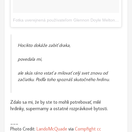
Fotka uverejnená používateľom Glennon Doyle Melton (@momastery)
Hocikto dokáže zabiť draka,
povedala mi,
ale skús ráno vstať a milovať celý svet znovu od
začiatku. Podľa toho spoznáš skutočného hrdinu.
Zdalo sa mi, že by ste to mohli potrebovať, milé
hrdinky, supermamy a ostatné rozprávkové bytosti.
___
Photo Credit:
LandoMcQuade
via
Compfight
cc