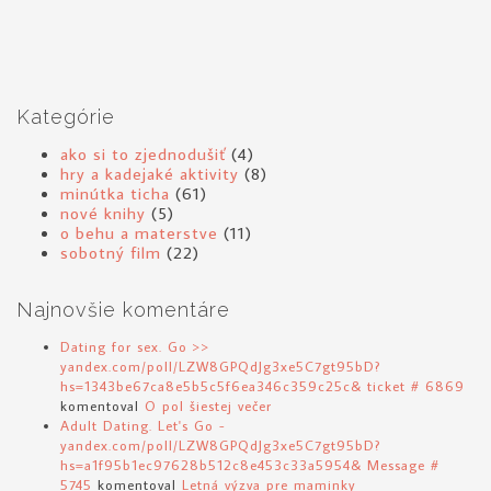
Kategórie
ako si to zjednodušiť
(4)
hry a kadejaké aktivity
(8)
minútka ticha
(61)
nové knihy
(5)
o behu a materstve
(11)
sobotný film
(22)
Najnovšie komentáre
Dating for sex. Go >>
yandex.com/poll/LZW8GPQdJg3xe5C7gt95bD?
hs=1343be67ca8e5b5c5f6ea346c359c25c& ticket # 6869
komentoval
O pol šiestej večer
Adult Dating. Let's Go -
yandex.com/poll/LZW8GPQdJg3xe5C7gt95bD?
hs=a1f95b1ec97628b512c8e453c33a5954& Message #
5745
komentoval
Letná výzva pre maminky