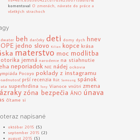
komentoval
O zmenách, návrate do práce a
všetkých strachoch
agy
deti
beh
hnev
adwater
darčeky
domy
dych
HOPE
jedno slovo
kopce
krása
Kilian
materstvo
áska
modlitba
moc
otorika jemná
na stiahnutie
narodenie
eha
neporiadok
nádej
NIE
ockovia
poklady z instagramu
lympiáda
Pocoyo
spánok
prší
recenzia
osadnutosť
Rút
Samsung
zmena
superhrdina
Vianoce
vnútri
rata
Tony
ázraky
únava
zóna bezpečia
ÁNO
as
čítame si
oteraz napísané
október 2015
(5)
september 2015
(2)
august 2015
(5)