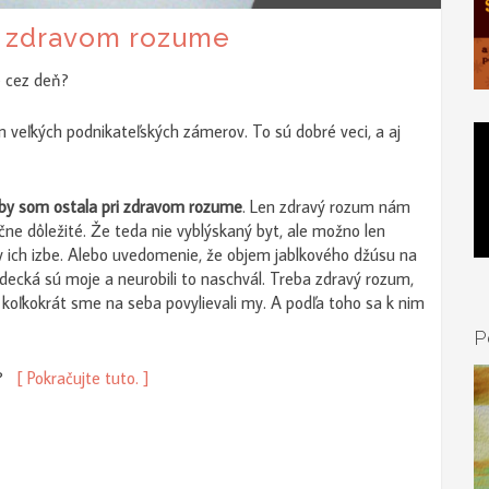
a zdravom rozume
e cez deň?
 veľkých podnikateľských zámerov. To sú dobré veci, a aj
e, aby som ostala pri zdravom rozume
. Len zdravý rozum nám
ne dôležité. Že teda nie vyblýskaný byt, ale možno len
v ich izbe. Alebo uvedomenie, že objem jablkového džúsu na
decká sú moje a neurobili to naschvál. Treba zdravý rozum,
 koľkokrát sme na seba povylievali my. A podľa toho sa k nim
P
?
[ Pokračujte tuto. ]