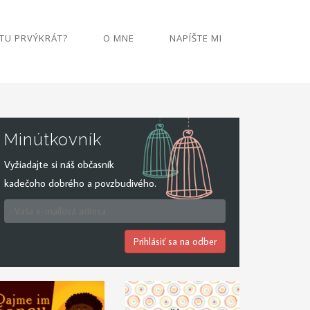
 TU PRVÝKRÁT?
O MNE
NAPÍŠTE MI
Minútkovník
Vyžiadajte si náš občasník
kadečoho dobrého a povzbudivého.