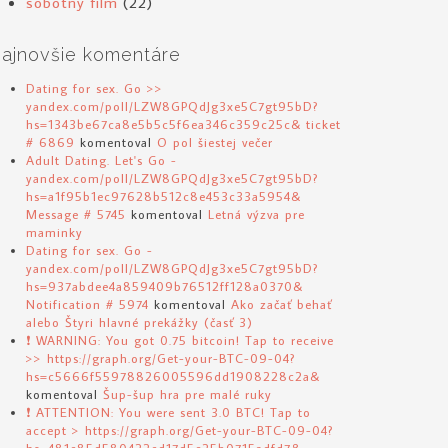
sobotný film
(22)
ajnovšie komentáre
Dating for sex. Go >>
yandex.com/poll/LZW8GPQdJg3xe5C7gt95bD?
hs=1343be67ca8e5b5c5f6ea346c359c25c& ticket
# 6869
komentoval
O pol šiestej večer
Adult Dating. Let's Go -
yandex.com/poll/LZW8GPQdJg3xe5C7gt95bD?
hs=a1f95b1ec97628b512c8e453c33a5954&
Message # 5745
komentoval
Letná výzva pre
maminky
Dating for sex. Go -
yandex.com/poll/LZW8GPQdJg3xe5C7gt95bD?
hs=937abdee4a859409b76512ff128a0370&
Notification # 5974
komentoval
Ako začať behať
alebo Štyri hlavné prekážky (časť 3)
❗ WARNING: You got 0.75 bitcoin! Tap to receive
>> https://graph.org/Get-your-BTC-09-04?
hs=c5666f55978826005596dd1908228c2a&
komentoval
Šup-šup hra pre malé ruky
❗ ATTENTION: You were sent 3.0 BTC! Tap to
accept > https://graph.org/Get-your-BTC-09-04?
hs=481c85d580422cd17d5e25b0715adfd7&