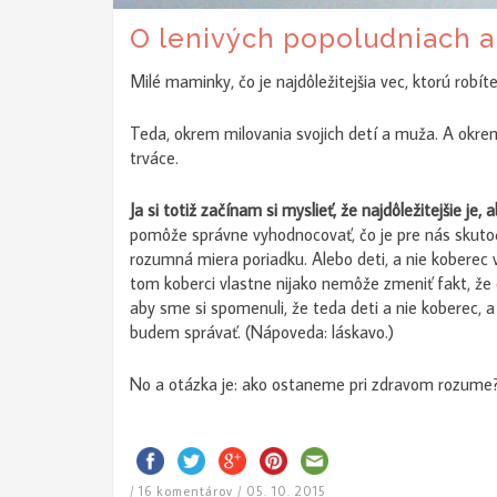
O lenivých popoludniach 
Milé maminky, čo je najdôležitejšia vec, ktorú robít
Teda, okrem milovania svojich detí a muža. A okrem
trváce.
Ja si totiž začínam si myslieť, že najdôležitejšie j
pomôže správne vyhodnocovať, čo je pre nás skutoč
rozumná miera poriadku. Alebo deti, a nie koberec 
tom koberci vlastne nijako nemôže zmeniť fakt, že 
aby sme si spomenuli, že teda deti a nie koberec, a
budem správať. (Nápoveda: láskavo.)
No a otázka je: ako ostaneme pri zdravom rozume
/
16 komentárov
/
05. 10. 2015