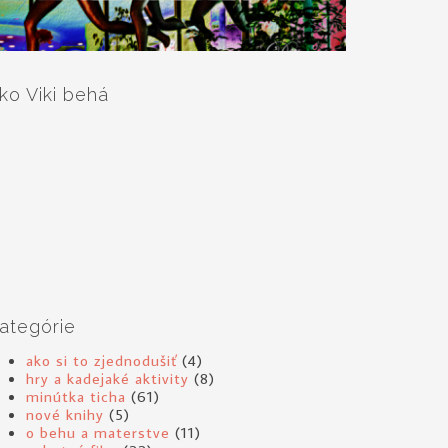
ko Viki behá
ategórie
ako si to zjednodušiť
(4)
hry a kadejaké aktivity
(8)
minútka ticha
(61)
nové knihy
(5)
o behu a materstve
(11)